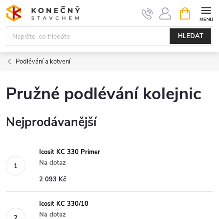
Přejít
NÁKUPNÍ
KOŠÍK
na
obsah
HLEDAT
Podlévání a kotvení
Pružné podlévání kolejnic
Nejprodávanější
Icosit KC 330 Primer
Na dotaz
2 093 Kč
Icosit KC 330/10
Na dotaz