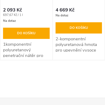
p
p
r
2 093 Kč
4 669 Kč
r
Měrná
697,67 Kč / 1 l
Na dotaz
o
cena:
Na dotaz
o
DO KOŠÍKU
d
DO KOŠÍKU
d
2-komponentní
1komponentní
polyuretanová hmota
u
polyuretanový
u
pro upevnění vysoce
penetrační nátěr pro
zatížených kolejí (shore
k
řadu výrobků Icosit KC
D 75)
k
330 a Icosit KC 340
t
O
t
ů
v
ů
l
Z
á