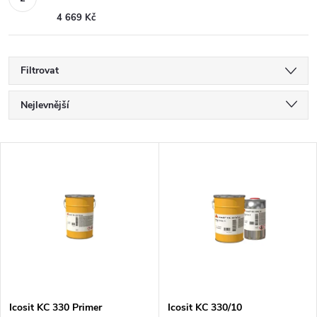
4 669 Kč
Filtrovat
Ř
Nejlevnější
a
Nejdražší
V
Nejprodávanější
z
ý
Abecedně
e
p
n
i
í
s
Icosit KC 330 Primer
Icosit KC 330/10