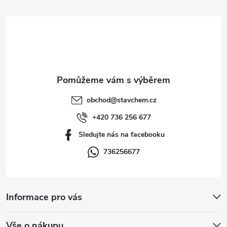
d
á
a
p
c
a
í
t
p
obchod
@
stavchem.cz
r
í
+420 736 256 677
v
Sledujte nás na facebooku
k
736256677
y
v
Informace pro vás
ý
Vše o nákupu