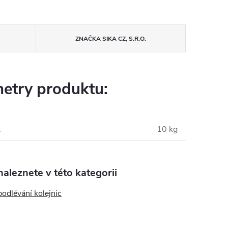
ZNAČKA
SIKA CZ, S.R.O.
etry produktu:
:
10 kg
aleznete v této kategorii
odlévání kolejnic