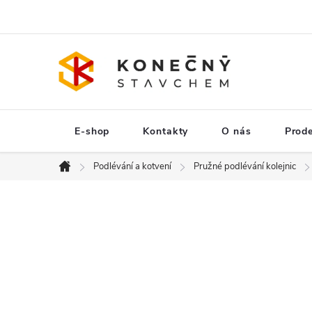
Přejít
na
obsah
E-shop
Kontakty
O nás
Prod
Podlévání a kotvení
Pružné podlévání kolejnic
Domů