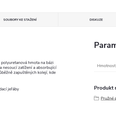
SOUBORY KE STAŽENÍ
DISKUZE
Param
 polyuretanová hmota na bázi
Hmotnost
 nesoucí zatížení a absorbující
ůběžně zapuštěných kolejí, kde
Produkt n
dací jeřáby
Pružné p