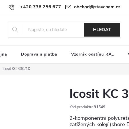
+420 736 256 677
obchod@stavchem.cz
HLEDAT
ejna
Doprava a platba
Vzorník odstínu RAL
Icosit KC 330/10
Icosit KC 
Kód produktu:
91549
2-komponentní polyuret
zatížených kolejí (shore 