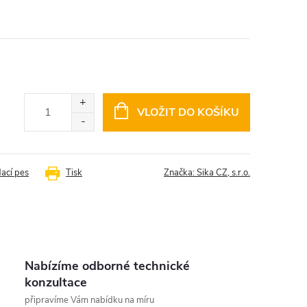
VLOŽIT DO KOŠÍKU
dací pes
Tisk
Značka:
Sika CZ, s.r.o.
Nabízíme odborné technické
konzultace
připravíme Vám nabídku na míru