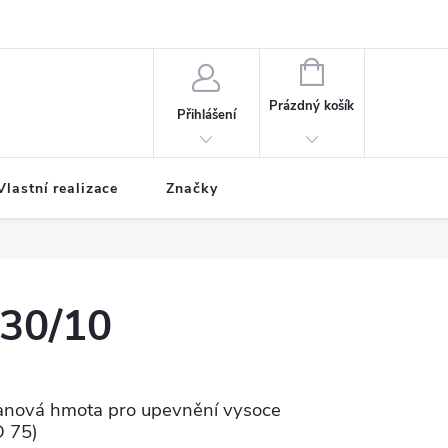
NÁKUPNÍ
KOŠÍK
Prázdný košík
Přihlášení
Vlastní realizace
Značky
330/10
anová hmota pro upevnění vysoce
D 75)