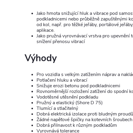
Jako hmota snižující hluk a vibrace pod samo
podkladnicemi nebo průběžně zapuštěnými kol
od kol, např. pro těžké jeřáby, portálové jeřáb
aplikace.
Jako pružná vyrovnávací vrstva pro upevnění 
snížení přenosu vibrací
Výhody
Pro vozidla s velkým zatížením náprav a naklá
Potlačení hluku a vibrací
Snižuje erozi betonu pod podkladnicemi
Rovnoměrnější rozložení zatížení do spodní k
Vodotěsné utěsnění podkladu
Pružný a elastický (Shore D 75)
Tlumící a stlačitelný
Dobrá elektrická izolace proti bludným prou
Žádné napěťové špičky na kotevních šroubech
Dobrá přilnavost k různým podkladům
Vyrovnává tolerance