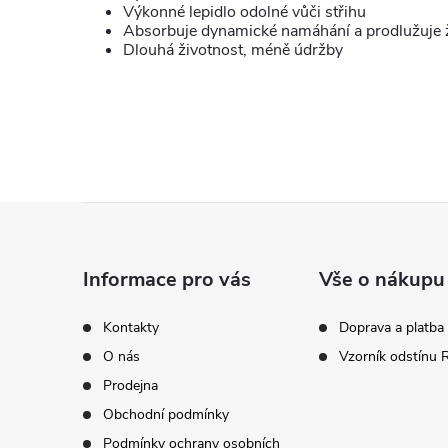
Výkonné lepidlo odolné vůči střihu
Absorbuje dynamické namáhání a prodlužuje 
Dlouhá životnost, méně údržby
Z
á
Informace pro vás
Vše o nákupu
p
Kontakty
Doprava a platba
O nás
Vzorník odstínu
a
Prodejna
t
Obchodní podmínky
Podmínky ochrany osobních