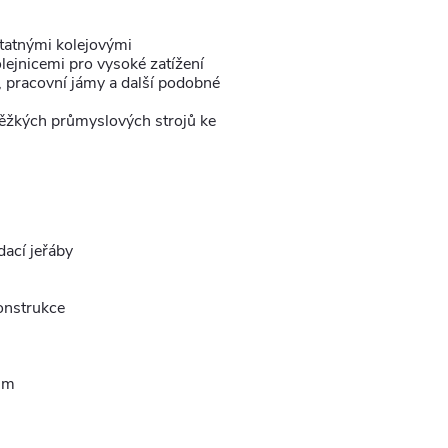
statnými kolejovými
ejnicemi pro vysoké zatížení
y, pracovní jámy a další podobné
těžkých průmyslových strojů ke
dací jeřáby
onstrukce
dům