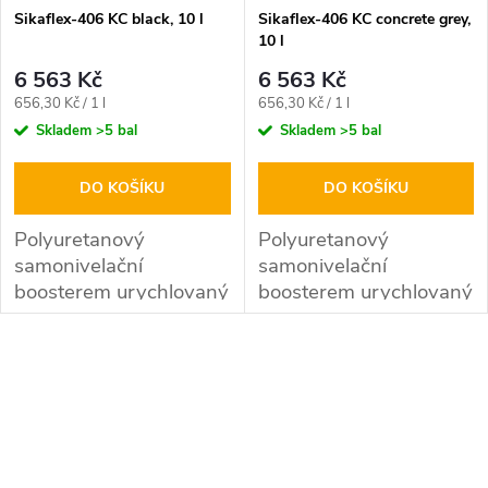
Sikaflex-406 KC black, 10 l
Sikaflex-406 KC concrete grey,
10 l
6 563 Kč
6 563 Kč
Měrná
Měrná
656,30 Kč / 1 l
656,30 Kč / 1 l
cena:
cena:
Skladem
>5 bal
Skladem
>5 bal
DO KOŠÍKU
DO KOŠÍKU
Polyuretanový
Polyuretanový
samonivelační
samonivelační
boosterem urychlovaný
boosterem urychlovaný
vysoce výkonný tmel
vysoce výkonný tmel
dodávaný
dodávaný
O
včetně Sikaflex-406 KC
včetně Sikaflex-406 KC
Booster
Booster
v
l