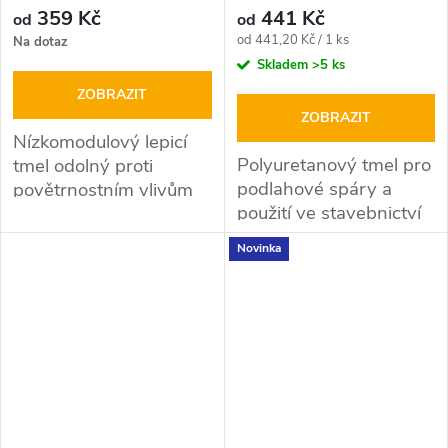
359 Kč
441 Kč
od
od
Měrná
od 441,20 Kč / 1 ks
Na dotaz
cena:
Skladem
>5 ks
ZOBRAZIT
ZOBRAZIT
Nízkomodulový lepicí
Polyuretanový tmel pro
tmel odolný proti
podlahové spáry a
povětrnostním vlivům
použití ve stavebnictví
Novinka