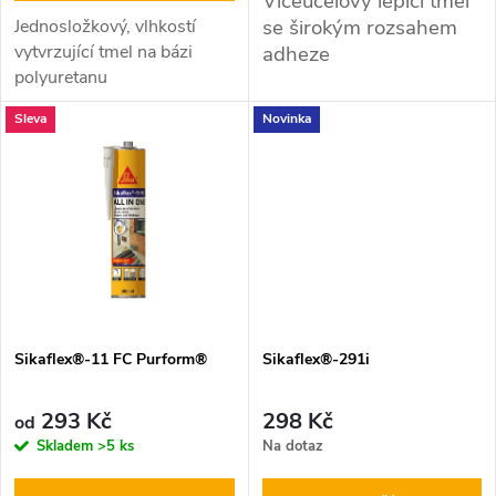
d
Víceúčelový lepicí tmel
se širokým rozsahem
u
Jednosložkový, vlhkostí
u
vytvrzující tmel na bázi
adheze
polyuretanu
k
k
Sleva
Novinka
t
t
ů
ů
Sikaflex®-11 FC Purform®
Sikaflex®-291i
293 Kč
298 Kč
od
Skladem
>5 ks
Na dotaz