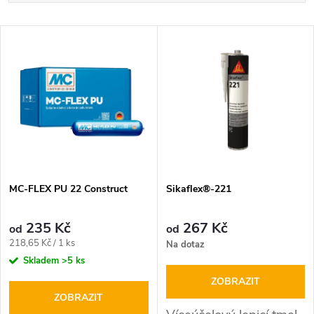
a
Nejdražší
V
Nejprodávanější
z
ý
Abecedně
e
p
n
i
í
s
p
MC-FLEX PU 22 Construct
Sikaflex®-221
p
r
235 Kč
267 Kč
od
od
r
Měrná
218,65 Kč / 1 ks
Na dotaz
o
cena:
Skladem
>5 ks
o
ZOBRAZIT
d
ZOBRAZIT