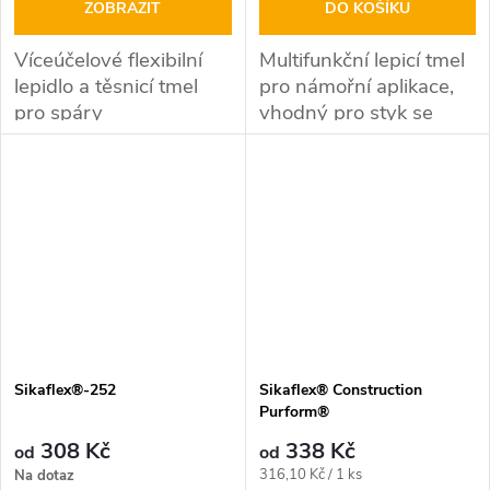
ZOBRAZIT
DO KOŠÍKU
Víceúčelové flexibilní
Multifunkční lepicí tmel
lepidlo a těsnicí tmel
pro námořní aplikace,
pro spáry
vhodný pro styk se
slanou vodou (bazény)
Sikaflex®-252
Sikaflex® Construction
Purform®
308 Kč
338 Kč
od
od
Měrná
316,10 Kč / 1 ks
Na dotaz