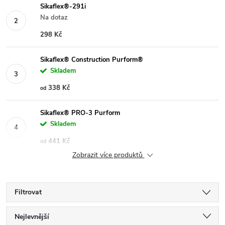
Sikaflex®-291i
Na dotaz
298 Kč
Sikaflex® Construction Purform®
Skladem
338 Kč
od
Sikaflex® PRO-3 Purform
Skladem
441 Kč
od
Zobrazit více produktů
Filtrovat
Ř
Nejlevnější