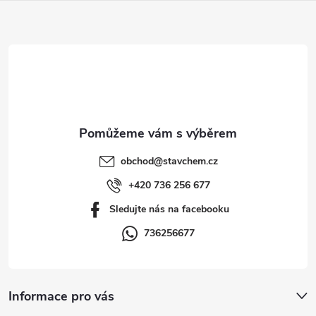
Z
á
d
á
a
p
c
a
í
t
p
obchod
@
stavchem.cz
r
í
+420 736 256 677
v
Sledujte nás na facebooku
k
736256677
y
v
Informace pro vás