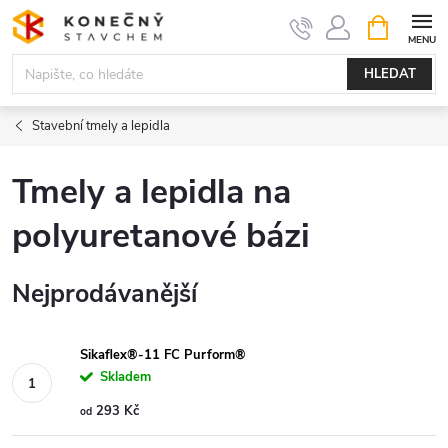
Přejít
NÁKUPNÍ
KOŠÍK
na
obsah
HLEDAT
Stavební tmely a lepidla
Tmely a lepidla na
polyuretanové bázi
Nejprodávanější
Sikaflex®-11 FC Purform®
Skladem
293 Kč
od