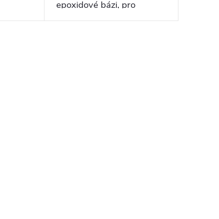
epoxidové bázi, pro
utěsnění povrchu