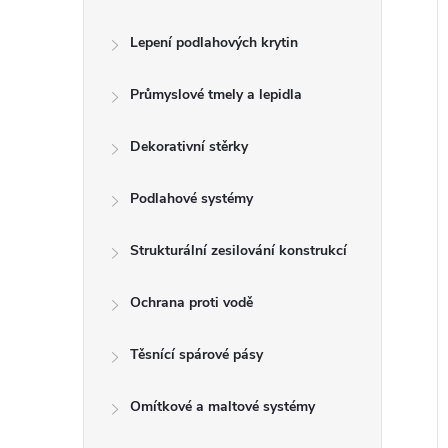
e
Lepení podlahových krytin
l
Průmyslové tmely a lepidla
í
i
Dekorativní stěrky
Podlahové systémy
Strukturální zesilování konstrukcí
Ochrana proti vodě
Těsnící spárové pásy
Omítkové a maltové systémy