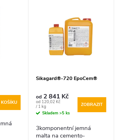
Sikagard®-720 EpoCem®
2 841 Kč
od
Měrná
od 120,02 Kč
 KOŠÍKU
ZOBRAZIT
cena:
/ 1 kg
Skladem
>5 ks
jemná
3komponentní jemná
malta na cemento-