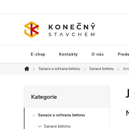
Přejít
na
obsah
E-shop
Kontakty
O nás
Prod
Sanace a ochrana betonu
Sanace betonu
Jem
Domů
P
Přeskočit
kategorie
Kategorie
o
Sanace a ochrana betonu
s
Sanace betonu