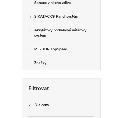
Sanace vlhkého zdiva
SIKATACK® Panel systém
Akrylátový podlahový nátěrový
systém
MC-DUR TopSpeed
l
Značky
í
Dle ceny