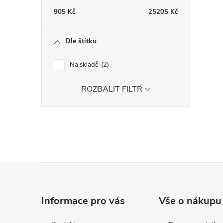
r
905
Kč
25205
Kč
Dle štítku
Na skladě
2
ROZBALIT FILTR
i
Z
á
Informace pro vás
Vše o nákupu