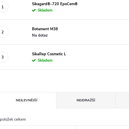
Sikagard®-720 EpoCem®
Skladem
Botament M38
Na dotaz
SikaRep Cosmetic L
Skladem
Ř
NEJLEVNĚJŠÍ
NEJDRAŽŠÍ
a
položek celkem
z