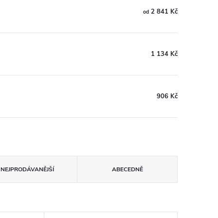
2 841 Kč
od
1 134 Kč
906 Kč
NEJPRODÁVANĚJŠÍ
ABECEDNĚ