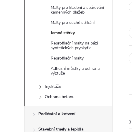
t
Malty pro kladení a spárování
kamenných dlažeb
r
Malty pro suché stříkání
a
Jemné stěrky
Reprofilační malty na bázi
n
syntetických pryskyřic
Reprofilační malty
n
Adhezní můstky a ochrana
výztuže
í
Injektáže
p
Ochrana betonu
a
Podlévání a kotvení
n
3
Stavební tmely a lepidla