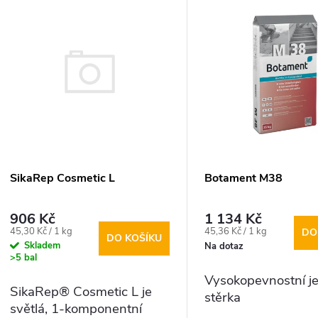
V
e
ý
n
p
p
s
r
p
SikaRep Cosmetic L
Botament M38
o
r
906 Kč
1 134 Kč
Měrná
Měrná
45,30 Kč / 1 kg
45,36 Kč / 1 kg
DO
d
DO KOŠÍKU
cena:
cena:
o
Skladem
Na dotaz
>5 bal
u
Vysokopevnostní 
d
SikaRep® Cosmetic L je
stěrka
k
světlá, 1-komponentní