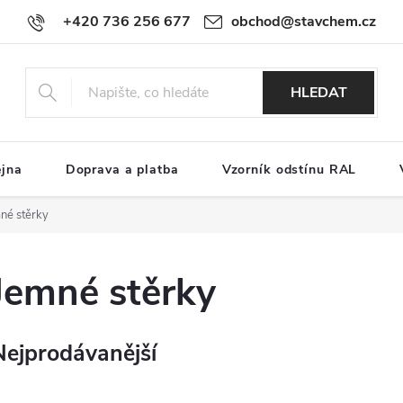
+420 736 256 677
obchod@stavchem.cz
HLEDAT
ejna
Doprava a platba
Vzorník odstínu RAL
né stěrky
Jemné stěrky
Nejprodávanější