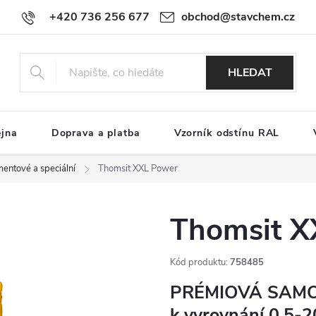
+420 736 256 677
obchod@stavchem.cz
HLEDAT
ejna
Doprava a platba
Vzorník odstínu RAL
entové a speciální
Thomsit XXL Power
Thomsit X
Kód produktu:
758485
PRÉMIOVÁ SAMO
k vyrovnání 0,5-