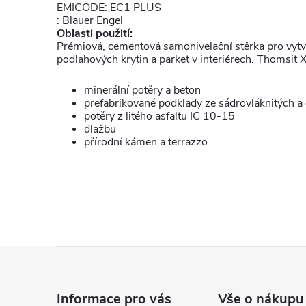
EMICODE:
EC1 PLUS
: Blauer Engel
Oblasti použití:
Prémiová, cementová samonivelační stěrka pro vytvá
podlahových krytin a parket v interiérech. Thomsit
minerální potěry a beton
prefabrikované podklady ze sádrovláknitých a
potěry z litého asfaltu IC 10-15
dlažbu
přírodní kámen a terrazzo
Z
á
Informace pro vás
Vše o nákupu