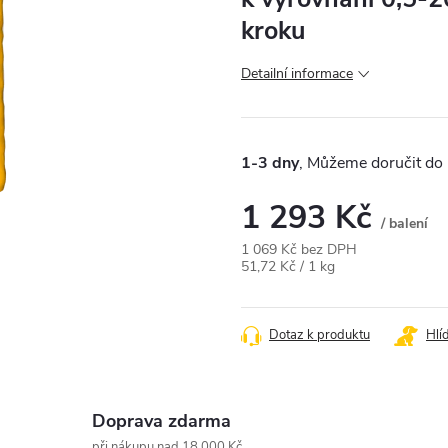
kroku
Detailní informace
1-3 dny
1 293 Kč
/ balení
1 069 Kč bez DPH
Měrná
51,72 Kč / 1 kg
cena:
Dotaz k produktu
Hlí
Doprava zdarma
při nákupu nad 18 000 Kč