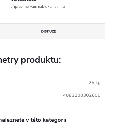
připravíme Vám nabídku na míru
DISKUZE
etry produktu:
:
25 kg
4083200302606
aleznete v této kategorii