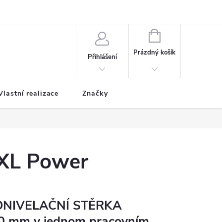
NÁKUPNÍ
KOŠÍK
Prázdný košík
Přihlášení
Vlastní realizace
Značky
XL Power
NIVELAČNÍ STĚRKA
20 mm v jednom pracovním