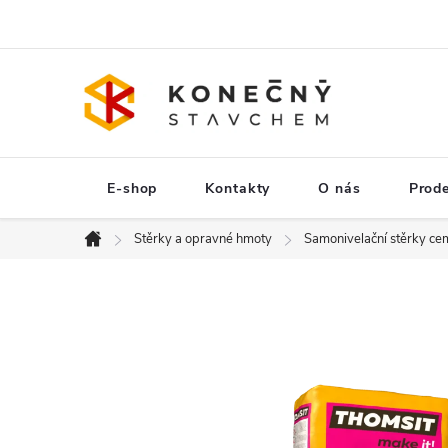
Přejít
na
obsah
E-shop
Kontakty
O nás
Prod
Stěrky a opravné hmoty
Samonivelační stěrky cem
Domů