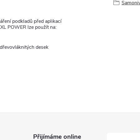
Samonive
ření podkladů před aplikací
 XXL POWER lze použít na:
 dřevovláknitých desek
Přijímáme online