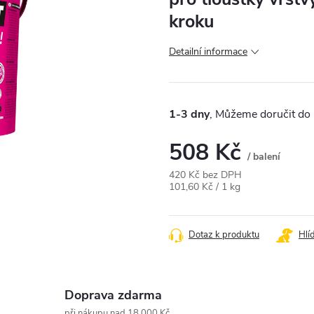
kroku
Detailní informace
1-3 dny
508 Kč
/ balení
420 Kč bez DPH
Měrná
101,60 Kč / 1 kg
cena:
Dotaz k produktu
Hlí
Doprava zdarma
při nákupu nad 18 000 Kč