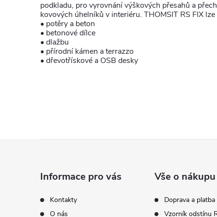
podkladu, pro vyrovnání výškových přesahů a přech
kovových úhelníků v interiéru. THOMSIT RS FIX lze
• potěry a beton
• betonové dílce
• dlažbu
• přírodní kámen a terrazzo
• dřevotřískové a OSB desky
Z
á
Informace pro vás
Vše o nákupu
p
Kontakty
Doprava a platba
O nás
Vzorník odstínu