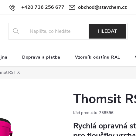
+420 736 256 677
obchod@stavchem.cz
HLEDAT
ejna
Doprava a platba
Vzorník odstínu RAL
msit RS FIX
Thomsit R
Kód produktu:
758596
Rychlá opravná s
pro tloušťky vrs