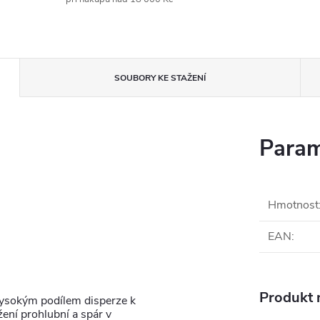
SOUBORY KE STAŽENÍ
Param
Hmotnost
EAN
:
Produkt n
vysokým podílem disperze k
žení prohlubní a spár v