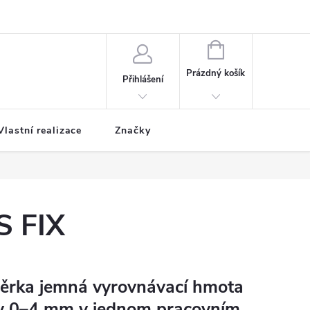
NÁKUPNÍ
KOŠÍK
Prázdný košík
Přihlášení
Vlastní realizace
Značky
S FIX
těrka jemná vyrovnávací hmota
tvy 0–4 mm v jednom pracovním