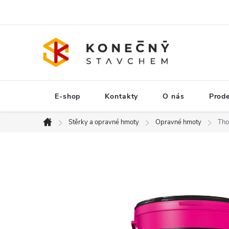
Přejít
na
obsah
E-shop
Kontakty
O nás
Prod
Stěrky a opravné hmoty
Opravné hmoty
Tho
Domů