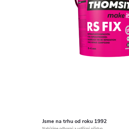
Jsme na trhu od roku 1992
Nabízíme odborný a vstřícný přístup