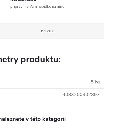
připravíme Vám nabídku na míru
DISKUZE
etry produktu:
:
5 kg
4083200302897
aleznete v této kategorii