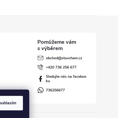
obchod
@
stavchem.cz
+420 736 256 677
Sledujte nás na faceboo
ku
736256677
ouhlasím