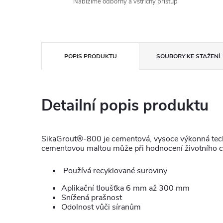
Nabízíme odborný a vstřícný přístup
POPIS PRODUKTU
SOUBORY KE STAŽENÍ
Detailní popis produktu
SikaGrout®-800 je cementová, vysoce výkonná techn
cementovou maltou může při hodnocení životního cy
Používá recyklované suroviny
Aplikační tloušťka 6 mm až 300 mm
Snížená prašnost
Odolnost vůči síranům