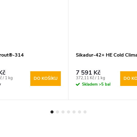
rout®-314
Sikadur-42+ HE Cold Clim
Kč
7 591 Kč
Měrná
č / 1 kg
372,11 Kč / 1 kg
DO KOŠÍKU
DO KO
cena:
y
Skladem
>5 bal