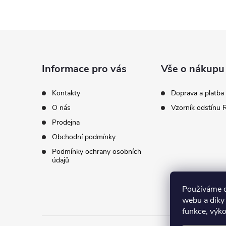
Z
á
Informace pro vás
Vše o nákupu
p
Kontakty
Doprava a platba
O nás
Vzorník odstínu
a
Prodejna
t
Obchodní podmínky
Podmínky ochrany osobních
í
údajů
Používáme c
webu a díky
funkce, výko