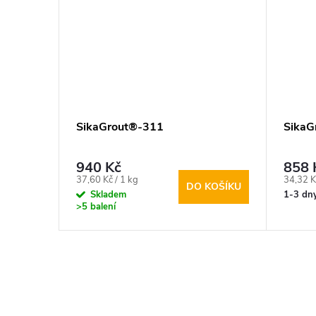
SikaGrout®-311
SikaG
940 Kč
858 
Měrná
Měrná
37,60 Kč / 1 kg
34,32 K
KOŠÍKU
DO KOŠÍKU
cena:
cena:
Skladem
1-3 dn
>5 balení