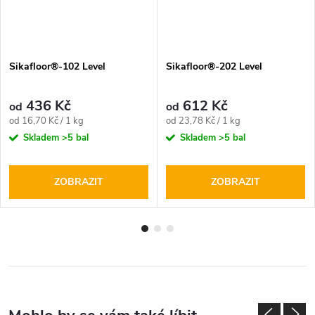
Sikafloor®-102 Level
Sikafloor®-202 Level
436 Kč
612 Kč
od
od
Měrná
Měrná
od 16,70 Kč / 1 kg
od 23,78 Kč / 1 kg
cena:
cena:
Skladem
>5 bal
Skladem
>5 bal
ZOBRAZIT
ZOBRAZIT