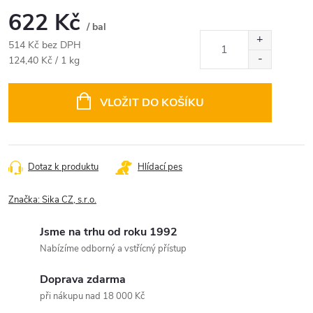
622 Kč
/ bal
514 Kč bez DPH
Měrná
124,40 Kč / 1 kg
cena:
VLOŽIT DO KOŠÍKU
Dotaz k produktu
Hlídací pes
Značka:
Sika CZ, s.r.o.
Jsme na trhu od roku 1992
Nabízíme odborný a vstřícný přístup
Doprava zdarma
při nákupu nad 18 000 Kč