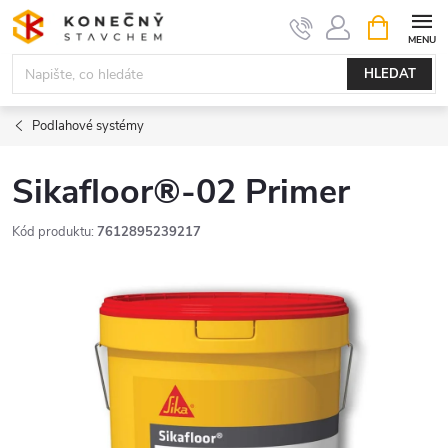
Přejít
NÁKUPNÍ
KOŠÍK
na
obsah
HLEDAT
Podlahové systémy
Sikafloor®-02 Primer
Kód produktu:
7612895239217