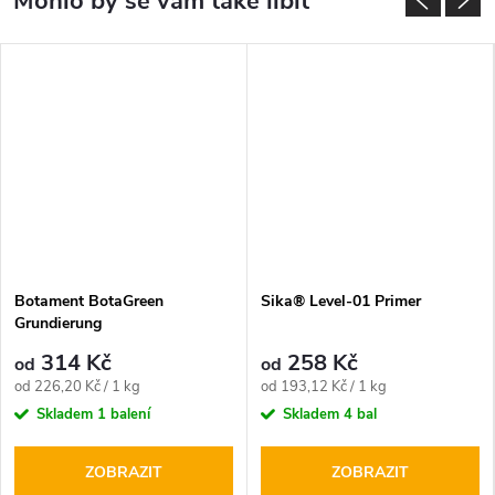
Botament BotaGreen
Sika® Level-01 Primer
Grundierung
314 Kč
258 Kč
od
od
Měrná
Měrná
od 226,20 Kč / 1 kg
od 193,12 Kč / 1 kg
cena:
cena:
Skladem
1 balení
Skladem
4 bal
ZOBRAZIT
ZOBRAZIT