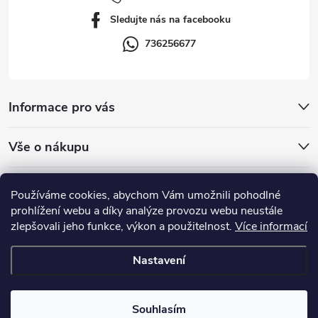
í
Sledujte nás na facebooku
736256677
Informace pro vás
Vše o nákupu
Přijímáme online platby
Používáme cookies, abychom Vám umožnili pohodlné
prohlížení webu a díky analýze provozu webu neustále
zlepšovali jeho funkce, výkon a použitelnost.
Více informací
Nastavení
Copyright 2026
Stavchem.cz
. Všechna práva vyhrazena.
Upravit
nastavení cookies
Souhlasím