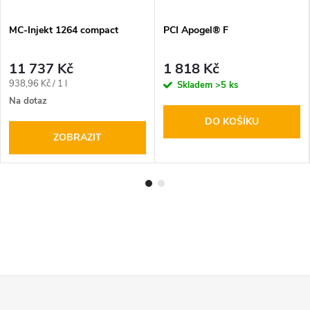
MC-Injekt 1264 compact
PCI Apogel® F
11 737 Kč
1 818 Kč
Měrná
938,96 Kč / 1 l
Skladem
>5 ks
cena:
Na dotaz
DO KOŠÍKU
ZOBRAZIT
Z