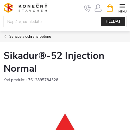
Přejít
NÁKUPNÍ
KOŠÍK
na
obsah
HLEDAT
Sanace a ochrana betonu
Sikadur®-52 Injection
Normal
Kód produktu:
7612895784328