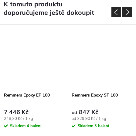
K tomuto produktu
doporučujeme ještě dokoupit
Remmers Epoxy EP 100
Remmers Epoxy ST 100
7 446 Kč
847 Kč
od
Měrná
Měrná
248,20 Kč / 1 kg
od 229,90 Kč / 1 kg
cena:
cena:
Skladem
4 balení
Skladem
3 balení