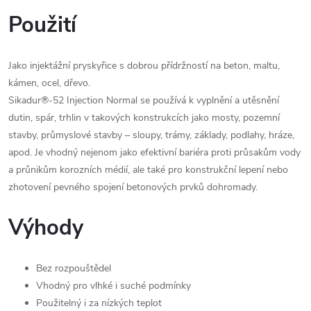
Použití
Jako injektážní pryskyřice s dobrou přídržností na beton, maltu,
kámen, ocel, dřevo.
Sikadur®-52 Injection Normal se používá k vyplnění a utěsnění
dutin, spár, trhlin v takových konstrukcích jako mosty, pozemní
stavby, průmyslové stavby – sloupy, trámy, základy, podlahy, hráze,
apod. Je vhodný nejenom jako efektivní bariéra proti průsakům vody
a průnikům korozních médií, ale také pro konstrukční lepení nebo
zhotovení pevného spojení betonových prvků dohromady.
Výhody
Bez rozpouštědel
Vhodný pro vlhké i suché podmínky
Použitelný i za nízkých teplot