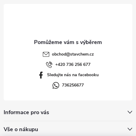
á
p
a
t
obchod
@
stavchem.cz
í
+420 736 256 677
Sledujte nás na facebooku
736256677
Informace pro vás
Vše o nákupu