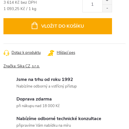
3 614 Kč bez DPH
Měrná
1 093,25 Kč / 1 kg
cena:
VLOŽIT DO KOŠÍKU
Dotaz k produktu
Hlídací pes
Značka:
Sika CZ, s.r.o.
Jsme na trhu od roku 1992
Nabízíme odborný a vstřícný přístup
Doprava zdarma
při nákupu nad 18 000 Kč
Nabízíme odborné technické konzultace
připravíme Vám nabídku na míru