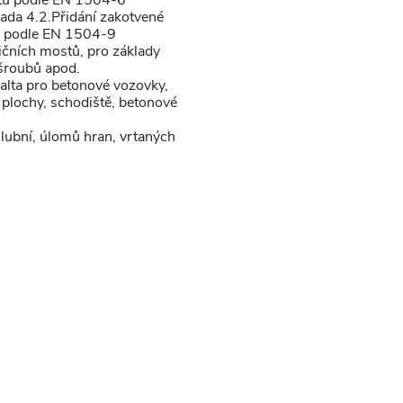
utů podle EN 1504-6
sada 4.2.Přidání zakotvené
r) podle EN 1504-9
ničních mostů, pro základy
 šroubů apod.
alta pro betonové vozovky,
 plochy, schodiště, betonové
hlubní, úlomů hran, vrtaných