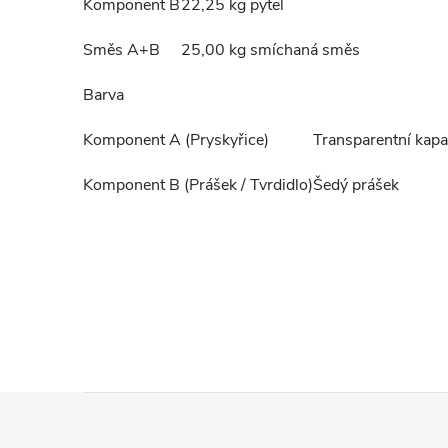
Komponent B
22,25 kg pytel
Směs A+B
25,00 kg smíchaná směs
Barva
Komponent A (Pryskyřice)
Transparentní kapa
Komponent B (Prášek / Tvrdidlo)
Šedý prášek
Z