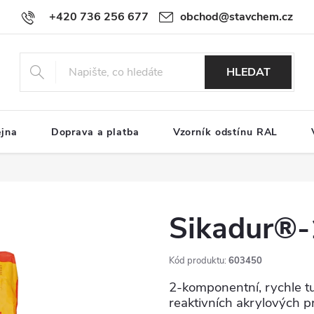
+420 736 256 677
obchod@stavchem.cz
HLEDAT
ejna
Doprava a platba
Vzorník odstínu RAL
Sikadur®-
Kód produktu:
603450
2-komponentní, rychle tu
reaktivních akrylových p