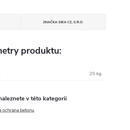
ZNAČKA
SIKA CZ, S.R.O.
etry produktu:
:
25 kg
aleznete v této kategorii
a ochrana betonu