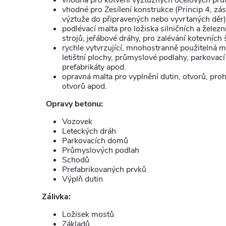
vhodná pro kotvení výztužných ocelových pr
vhodné pro Zesílení konstrukce (Princip 4, zá
výztuže do připravených nebo vyvrtaných dě
podlévací malta pro ložiska silničních a želez
strojů, jeřábové dráhy, pro zalévání kotevních
rychle vytvrzující, mnohostranně použitelná m
letištní plochy, průmyslové podlahy, parkovací
prefabrikáty apod.
opravná malta pro vyplnění dutin, otvorů, pro
otvorů apod.
Opravy betonu:
Vozovek
Leteckých dráh
Parkovacích domů
Průmyslových podlah
Schodů
Prefabrikovaných prvků
Výplň dutin
Zálivka:
Ložisek mostů
Základů