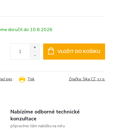
10.8.2026
VLOŽIT DO KOŠÍKU
dací pes
Tisk
Značka:
Sika CZ, s.r.o.
Nabízíme odborné technické
konzultace
připravíme Vám nabídku na míru