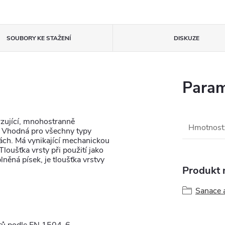
SOUBORY KE STAŽENÍ
DISKUZE
Param
rzující, mnohostranně
Hmotnost
. Vhodná pro všechny typy
ách. Má vynikající mechanickou
Tloušťka vrsty při použití jako
lněná písek, je tloušťka vrstvy
Produkt n
Sanace 