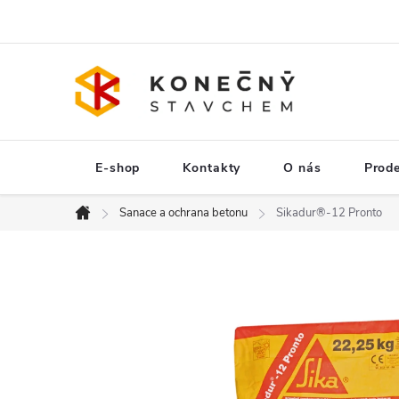
Přejít
na
obsah
E-shop
Kontakty
O nás
Prod
Sanace a ochrana betonu
Sikadur®-12 Pronto
Domů