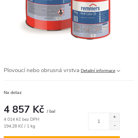
Plovoucí nebo obrusná vrstva
Detailní informace
Na dotaz
4 857 Kč
/ bal
4 014 Kč bez DPH
Měrná
194,28 Kč / 1 kg
cena: