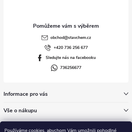
p
a
t
obchod
@
stavchem.cz
í
+420 736 256 677
Sledujte nás na facebooku
736256677
Informace pro vás
Vše o nákupu
Přijímáme online platby
Používáme cookies, abychom Vám umožnili pohodlné