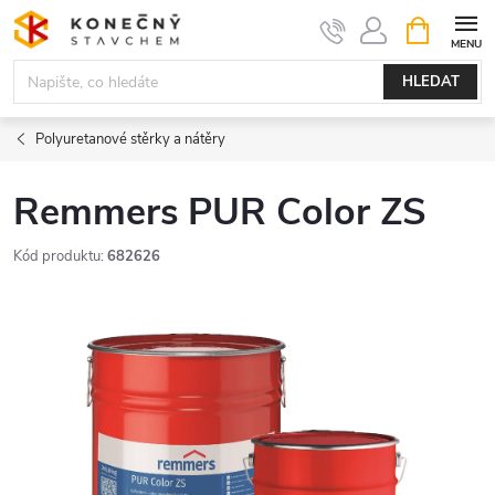
Přejít
NÁKUPNÍ
KOŠÍK
na
obsah
HLEDAT
Polyuretanové stěrky a nátěry
Remmers PUR Color ZS
Kód produktu:
682626