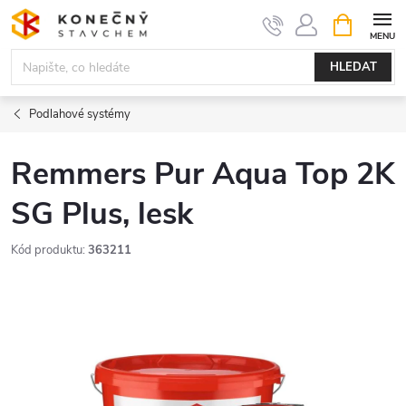
Přejít
NÁKUPNÍ
KOŠÍK
na
obsah
HLEDAT
Podlahové systémy
Remmers Pur Aqua Top 2K
SG Plus, lesk
Kód produktu:
363211