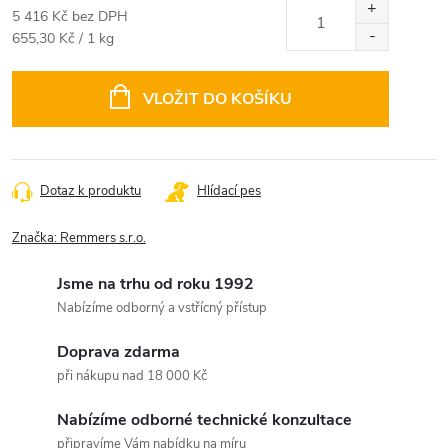
5 416 Kč bez DPH
Měrná
655,30 Kč / 1 kg
cena:
VLOŽIT DO KOŠÍKU
Dotaz k produktu
Hlídací pes
Značka:
Remmers s.r.o.
Jsme na trhu od roku 1992
Nabízíme odborný a vstřícný přístup
Doprava zdarma
při nákupu nad 18 000 Kč
Nabízíme odborné technické konzultace
připravíme Vám nabídku na míru