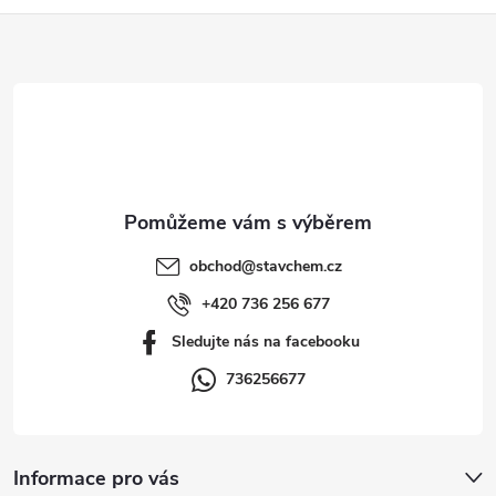
Z
á
p
a
t
obchod
@
stavchem.cz
í
+420 736 256 677
Sledujte nás na facebooku
736256677
Informace pro vás