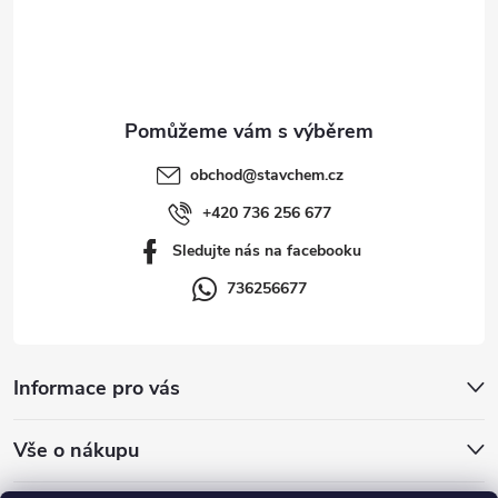
á
p
a
t
obchod
@
stavchem.cz
í
+420 736 256 677
Sledujte nás na facebooku
736256677
Informace pro vás
Vše o nákupu