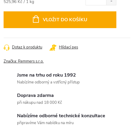
Měrná
525,96 Kč / 1 kg
cena:
VLOŽIT DO KOŠÍKU
Dotaz k produktu
Hlídací pes
Značka:
Remmers s.r.o.
Jsme na trhu od roku 1992
Nabízíme odborný a vstřícný přístup
Doprava zdarma
při nákupu nad 18 000 Kč
Nabízíme odborné technické konzultace
připravíme Vám nabídku na míru