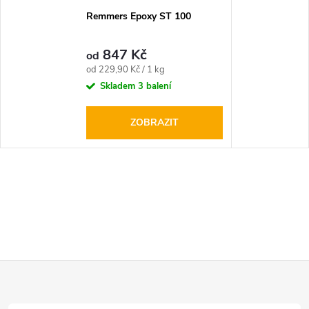
Remmers Epoxy ST 100
847 Kč
od
Měrná
od 229,90 Kč / 1 kg
cena:
Skladem
3 balení
ZOBRAZIT
Z