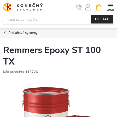
Přejít
NÁKUPNÍ
KOŠÍK
na
obsah
HLEDAT
Podlahové systémy
Remmers Epoxy ST 100
TX
Kód produktu:
115726