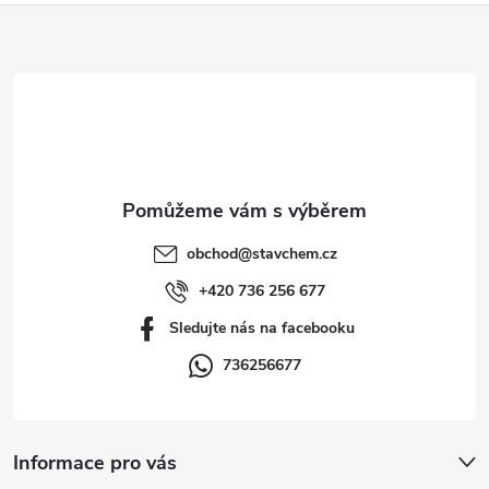
Z
á
p
a
t
obchod
@
stavchem.cz
í
+420 736 256 677
Sledujte nás na facebooku
736256677
Informace pro vás