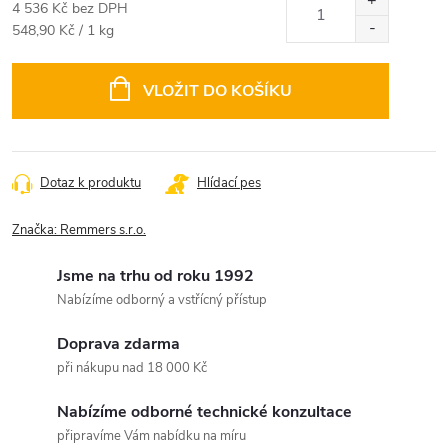
4 536 Kč bez DPH
Měrná
548,90 Kč / 1 kg
cena:
VLOŽIT DO KOŠÍKU
Dotaz k produktu
Hlídací pes
Značka:
Remmers s.r.o.
Jsme na trhu od roku 1992
Nabízíme odborný a vstřícný přístup
Doprava zdarma
při nákupu nad 18 000 Kč
Nabízíme odborné technické konzultace
připravíme Vám nabídku na míru