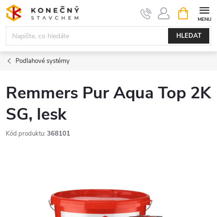
Přejít
NÁKUPNÍ
KOŠÍK
na
obsah
HLEDAT
Podlahové systémy
Remmers Pur Aqua Top 2K
SG, lesk
Kód produktu:
368101