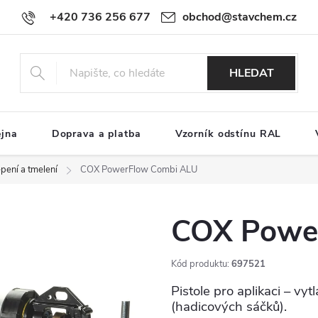
+420 736 256 677
obchod@stavchem.cz
HLEDAT
ejna
Doprava a platba
Vzorník odstínu RAL
epení a tmelení
COX PowerFlow Combi ALU
COX Powe
Kód produktu:
697521
Pistole pro aplikaci – vy
(hadicových sáčků).