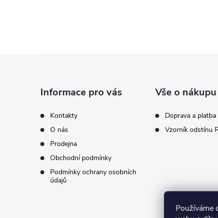
Z
á
Informace pro vás
Vše o nákupu
p
Kontakty
Doprava a platba
O nás
Vzorník odstínu
a
Prodejna
t
Obchodní podmínky
Podmínky ochrany osobních
í
údajů
Používáme c