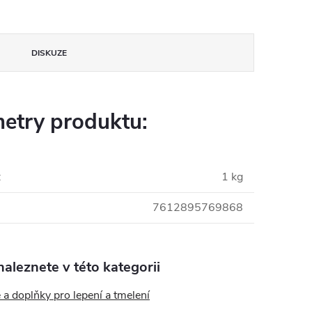
DISKUZE
etry produktu:
:
1 kg
7612895769868
aleznete v této kategorii
 a doplňky pro lepení a tmelení