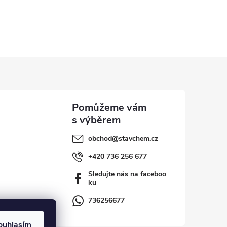
obchod
@
stavchem.cz
+420 736 256 677
Sledujte nás na faceboo
ku
736256677
ouhlasím