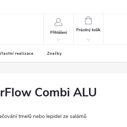
NÁKUPNÍ
KOŠÍK
Prázdný košík
Přihlášení
Vlastní realizace
Značky
rFlow Combi ALU
tlačování tmelů nebo lepidel ze salámů