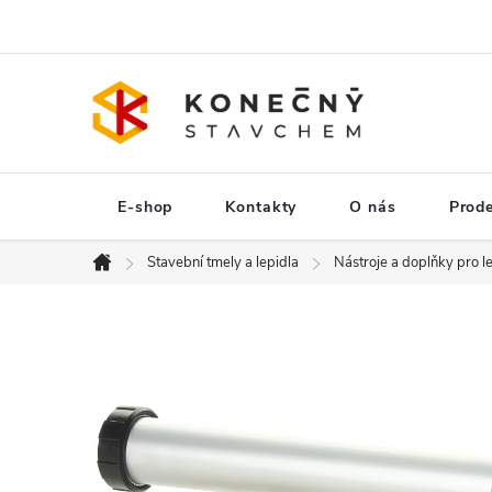
Přejít
na
obsah
E-shop
Kontakty
O nás
Prod
Stavební tmely a lepidla
Nástroje a doplňky pro l
Domů