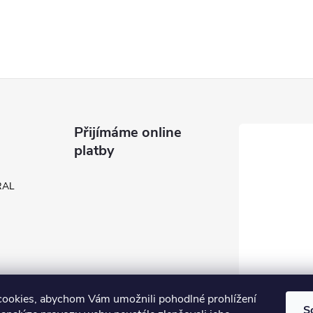
Přijímáme online
platby
 RAL
ookies, abychom Vám umožnili pohodlné prohlížení
S