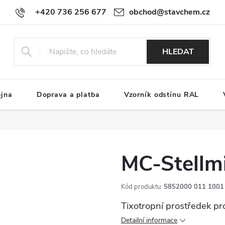
+420 736 256 677
obchod@stavchem.cz
HLEDAT
ejna
Doprava a platba
Vzorník odstínu RAL
MC-Stellmi
Kód produktu:
5852000 011 1001
Tixotropní prostředek pr
Detailní informace