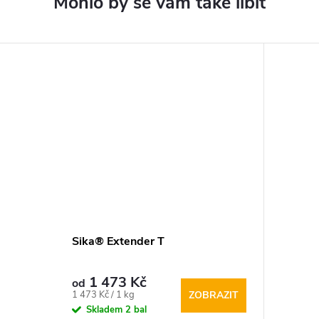
Sika® Extender T
1 473 Kč
od
Měrná
1 473 Kč / 1 kg
ZOBRAZIT
cena:
Skladem
2 bal