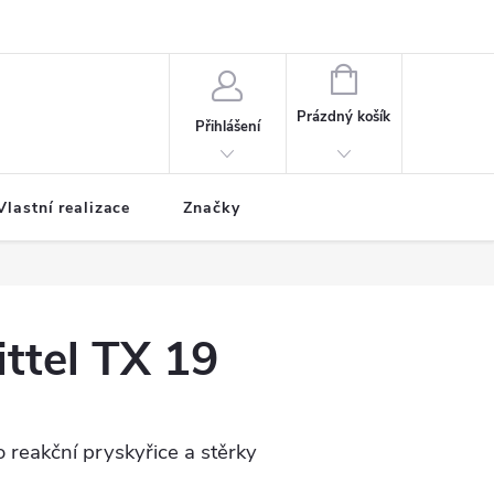
NÁKUPNÍ
KOŠÍK
Prázdný košík
Přihlášení
Vlastní realizace
Značky
ttel TX 19
o reakční pryskyřice a stěrky