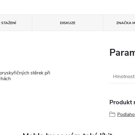
 STAŽENÍ
DISKUZE
ZNAČKA
M
Param
pryskyřičných stěrek při
Hmotnost
ochách
Produkt n
Podlaho