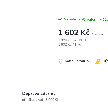
Skladem
>5 balení
1 602 Kč
/ balení
1 324 Kč bez DPH
Měrná
1 602 Kč / 1 kg
cena:
Dotaz k produktu
Hlí
Doprava zdarma
při nákupu nad 18 000 Kč