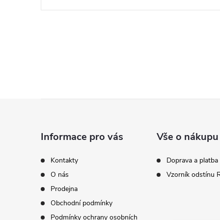
Z
á
Informace pro vás
Vše o nákupu
p
Kontakty
Doprava a platba
O nás
Vzorník odstínu
a
Prodejna
t
Obchodní podmínky
Podmínky ochrany osobních