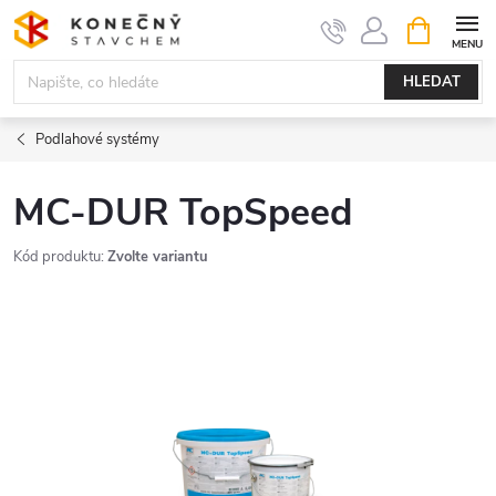
Přejít
NÁKUPNÍ
KOŠÍK
na
obsah
HLEDAT
Podlahové systémy
MC-DUR TopSpeed
Kód produktu:
Zvolte variantu