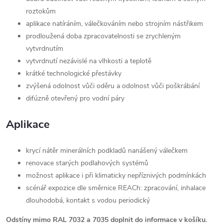
roztokům
aplikace natíráním, válečkováním nebo strojním nástřikem
prodloužená doba zpracovatelnosti se zrychleným
vytvrdnutím
vytvrdnutí nezávislé na vlhkosti a teplotě
krátké technologické přestávky
zvýšená odolnost vůči oděru a odolnost vůči poškrábání
difúzně otevřený pro vodní páry
Aplikace
krycí nátěr minerálních podkladů nanášený válečkem
renovace starých podlahových systémů
možnost aplikace i při klimaticky nepříznivých podmínkách
scénář expozice dle směrnice REACh: zpracování, inhalace
dlouhodobá, kontakt s vodou periodický
Odstíny mimo RAL 7032 a 7035 doplnit do informace v košíku.