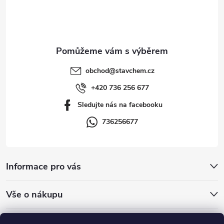
p
a
t
obchod
@
stavchem.cz
í
+420 736 256 677
Sledujte nás na facebooku
736256677
Informace pro vás
Vše o nákupu
Přijímáme online platby