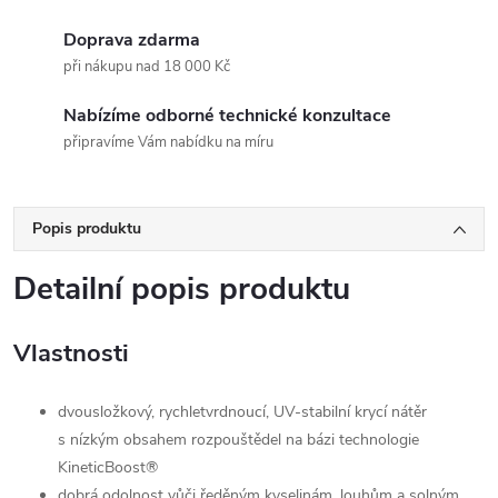
Doprava zdarma
při nákupu nad 18 000 Kč
Nabízíme odborné technické konzultace
připravíme Vám nabídku na míru
Popis produktu
Detailní popis produktu
Vlastnosti
dvousložkový, rychletvrdnoucí, UV-stabilní krycí nátěr
s nízkým obsahem rozpouštědel na bázi technologie
KineticBoost®
dobrá odolnost vůči ředěným kyselinám, louhům a solným