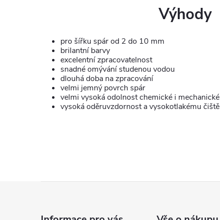
Výhody
pro šířku spár od 2 do 10 mm
brilantní barvy
excelentní zpracovatelnost
snadné omývání studenou vodou
dlouhá doba na zpracování
velmi jemný povrch spár
velmi vysoká odolnost chemické i mechanické 
vysoká oděruvzdornost a vysokotlakému čiště
Z
á
Informace pro vás
Vše o nákupu