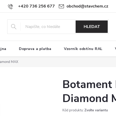
+420 736 256 677
obchod@stavchem.cz
HLEDAT
ejna
Doprava a platba
Vzorník odstínu RAL
Diamond MAX
Botament 
Diamond 
Kód produktu:
Zvolte variantu