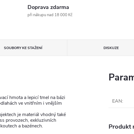
Doprava zdarma
při nákupu nad 18 000 Kč
SOUBORY KE STAŽENÍ
DISKUZE
Param
cí hmota a lepicí tmel na bázi
EAN
:
odlahách ve vnitřním i vnějším
jektech je materiál vhodný také
ess provozech, exkluzivních
 koutech a bazénech.
Produkt n