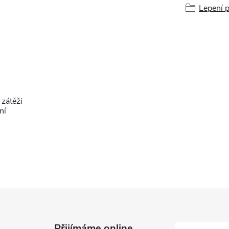
Lepení 
zátěži
ní
Přijímáme online