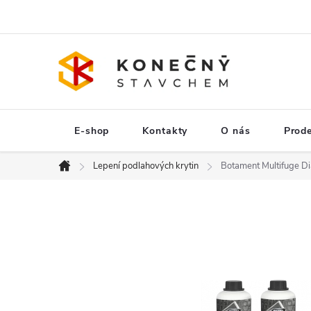
Přejít
na
obsah
E-shop
Kontakty
O nás
Prod
Lepení podlahových krytin
Botament Multifuge 
Domů